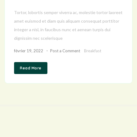
Tortor, lobortis semper viverra ac, molestie tortor laoreet
amet euismod et diam quis aliquam consequat porttitor
integer a nisl, in faucibus nunc et aenean turpis dui
dignissim nec scelerisque
février 19, 2022
Post a Comment
Breakfast
Read More