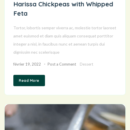
Harissa Chickpeas with Whipped
Feta
Tortor, lobortis semper viverra ac, molestie tortor laoreet
amet euismod et diam quis aliquam consequat porttitor
integer a nisl, in faucibus nunc et aenean turpis dui
dignissim nec scelerisque
février 19, 2022
Post a Comment
Dessert
Read More