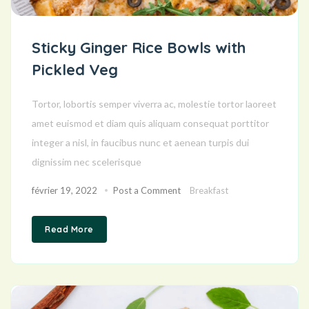
Sticky Ginger Rice Bowls with
Pickled Veg
Tortor, lobortis semper viverra ac, molestie tortor laoreet
amet euismod et diam quis aliquam consequat porttitor
integer a nisl, in faucibus nunc et aenean turpis dui
dignissim nec scelerisque
février 19, 2022
Post a Comment
Breakfast
Read More