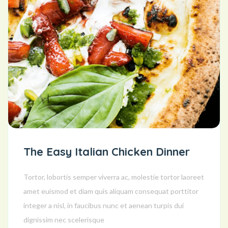
The Easy Italian Chicken Dinner
Tortor, lobortis semper viverra ac, molestie tortor laoreet
amet euismod et diam quis aliquam consequat porttitor
integer a nisl, in faucibus nunc et aenean turpis dui
dignissim nec scelerisque