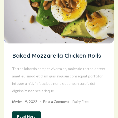
Baked Mozzarella Chicken Rolls
Tortor, lobortis semper viverra ac, molestie tortor laoreet
amet euismod et diam quis aliquam consequat porttitor
integer a nisl, in faucibus nunc et aenean turpis dui
dignissim nec scelerisque
février 19, 2022
Post a Comment
Dairy Free
Read More